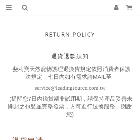
RETURN POLICY
退貨退款須知
斐莉寶天然寵物護理退換貨規定依照消費者保護
法規定，七日內如有需求請
MAIL
至
service@leadingsource.com.tw
(
提醒您
7
日內鑑賞期非試用期，請保持產品妥善未
開封之包裝並完整發票，方可進行退換服務，謝謝
您
)