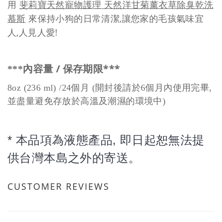
斐莉寶天然寵物護理
天然洋甘菊薰衣草除臭乾洗
用
慕
斯
,
來保持小狗的日常清潔
讓您家的毛孩氣味宜
,
!
人
人見人愛
/
***
***
內容量
保存期限
8oz (236 ml) /24
個月 (開封後請於6個月內使用完畢,
並盡量避免存放於高溫及潮濕的環境中)
* 本品項為液態產品, 即日起恕無法提
供台灣本島之外的寄送。
CUSTOMER REVIEWS