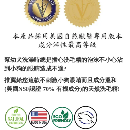
幫幼犬洗澡時總是擔心洗毛精的泡沫不小心沾
到小狗的眼睛造成不適?
推薦給您這款不刺激小狗眼睛而且成分溫和
(美國NSF認證 70% 有機成分)的天然洗毛精!