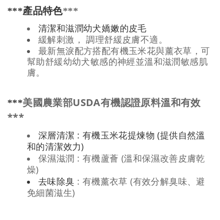
***
產品特色
***
清潔和滋潤幼犬嬌嫩的皮毛
緩解刺激，
調理舒緩皮膚不適。
最新無淚配方搭配有機玉米花與薰衣草，可
幫助舒緩幼幼犬敏感的神經並溫和滋潤敏感肌
膚。
USDA
***
美國農業部
有機認證原料溫和有效
***
:
(
深層清潔
有機玉米花提煉物
提供自然溫
)
和的清潔效力
:
(
保濕滋潤
有機蘆薈
溫和保濕改善皮膚乾
)
燥
:
(
去味除臭
有機薰衣草
有效分解臭味、避
)
免細菌滋生