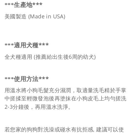
***
***
生產地
(Made in USA)
美國製造
***
***
適用犬種
(推薦給出生後6周的幼犬)
全犬種適用
***
***
使用方法
用溫水將小狗毛髮充分濕潤，取適量洗毛精於手掌
中搓揉至輕微發泡後再塗抹在小狗皮毛上均勻搓洗
2-3
分鐘後，再用溫水洗淨。
,
若您家的狗狗對洗澡或碰水有抗拒感
建議可以使