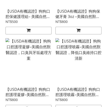
【USDA有機認證】狗狗口
【USDA有機認證】狗狗保
腔保健護理組– 美國自然獸
健牙膏 3oz –美國自然獸醫
醫認證狗狗保健牙膏0,8 oz
認證，絕佳適口性，護理口
NT$500
NT$800
搭配 寵物無毒牙刷 (大小兩
腔同時也是保健腸胃的好吃
款尺寸)
零食
【USDA有機認證】狗狗口
【USDA有機認證】狗狗口
腔護理凝膠–美國自然獸醫
腔護理噴霧–美國自然獸醫
認證，口臭與牙垢處理方案
認證，降低口臭維持口腔清
NT$800
NT$800
新