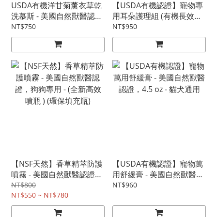
USDA有機洋甘菊薰衣草乾
【USDA有機認證】寵物專
洗慕斯 - 美國自然獸醫認
用耳朵護理組 (有機長效型
證，狗狗專用 7.5oz
潔耳精華液 2oz, 15支可重
NT$750
NT$950
(210ml)
複使用Pura-Tips™ 雙頭清
耳棒 ) 美國自然獸醫認證
【NSF天然】香草精萃防護
【USDA有機認證】寵物萬
噴霧 - 美國自然獸醫認證，
用舒緩膏 - 美國自然獸醫認
狗狗專用 - (全新高效噴瓶 )
證，4.5 oz - 貓犬通用
NT$800
NT$960
(環保填充瓶)
NT$550 ~ NT$780