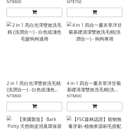
認證 - 狗狗專用
適用 ( 全新包裝 - 100抽 )
NT$800
NT$750
2 in 1 亮白光澤雙效洗毛精
4 in 1 四合一薰衣草洋甘菊
(洗潤合一) - 白色或淺色毛
基礎清潔雙效洗毛精(洗潤
髮狗狗適用
合一) - 狗狗專用
NT$800
NT$800