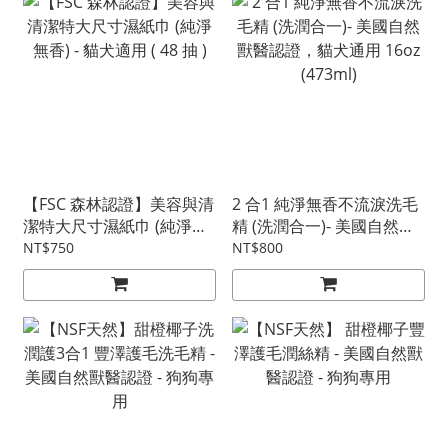
【FSC 森林認證】美容與清
2 合1 純淨無香不流淚洗毛
潔特大尺寸濕紙巾 (純淨無
精 (洗潤合一)- 美國自然獸
香) - 貓犬適用 ( 48 抽 )
醫認證，貓犬通用 16oz
NT$750
NT$800
(473ml)