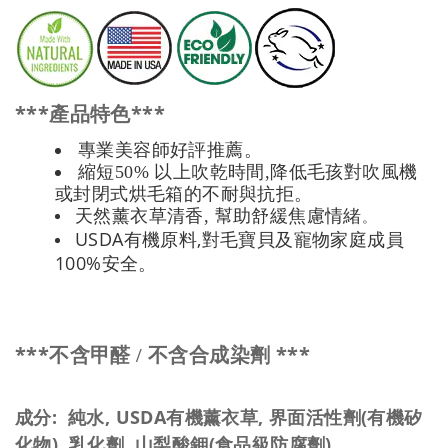
***
***
產品特色
專業美容師好評推薦。
縮短50% 以上吹乾時間,降低毛孩對吹風機
或封閉式烘毛箱的不耐與抗拒。
天然薰衣草清香, 幫助舒緩焦慮情緒
。
USDA
,
有機原料
對毛寶貝及寵物家庭成員
100%
安全。
***
***
不含甲醛 / 不含合成染劑
成分: 純水
, USDA有機薰衣草, 界面活性劑(有機矽
化物), 乳化劑, 山梨酸鉀(食品級防腐劑)