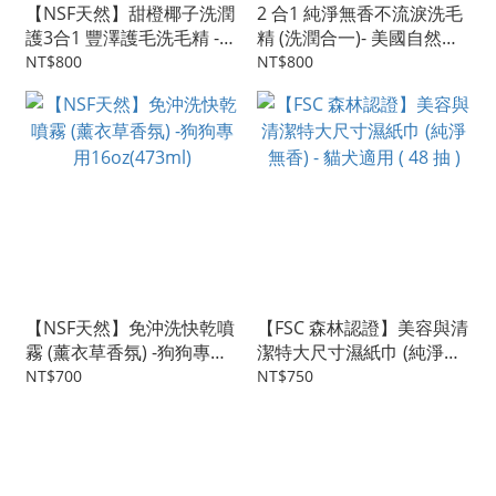
【NSF天然】甜橙椰子洗潤
2 合1 純淨無香不流淚洗毛
護3合1 豐澤護毛洗毛精 -
精 (洗潤合一)- 美國自然獸
美國自然獸醫認證 - 狗狗專
醫認證，貓犬通用 16oz
NT$800
NT$800
用
(473ml)
【NSF天然】免沖洗快乾噴
【FSC 森林認證】美容與清
霧 (薰衣草香氛) -狗狗專用
潔特大尺寸濕紙巾 (純淨無
16oz(473ml)
香) - 貓犬適用 ( 48 抽 )
NT$700
NT$750