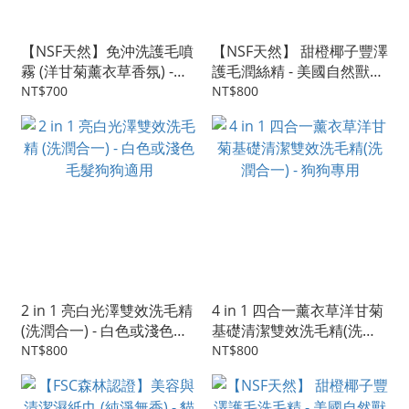
【NSF天然】免沖洗護毛噴
【NSF天然】 甜橙椰子豐澤
霧 (洋甘菊薰衣草香氛) -狗
護毛潤絲精 - 美國自然獸醫
狗專用16oz(473ml)
認證 - 狗狗專用
NT$700
NT$800
2 in 1 亮白光澤雙效洗毛精
4 in 1 四合一薰衣草洋甘菊
(洗潤合一) - 白色或淺色毛
基礎清潔雙效洗毛精(洗潤
髮狗狗適用
合一) - 狗狗專用
NT$800
NT$800