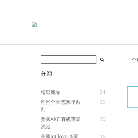
全
分類
精選商品
24
狗狗全天然護理系
35
列
美國AKC 賽級專業
10
洗護
美國InClover®固
16