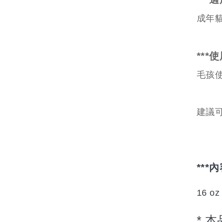
成年
***
使
毛孩
建議
***
內
16 oz 
* 