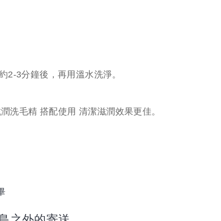
約
2-3
分鐘後，再用溫水洗淨。
滋潤洗毛精
搭配使用
清潔滋潤效果更佳。
畢
本島之外的寄送。