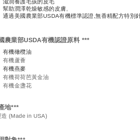
滋潤養護毛孩的皮毛
幫助潤澤乾燥敏感的皮膚
。
通過美國農業部
USDA
有機標準認證
,
無香精配方特別
國農業部
USDA
有機認證原料
***
有機橄欖油
有機蘆薈
有機燕麥
有機荷荷芭黃金油
有機金盞花
產地
***
製造
(Made in USA)
用對象
***