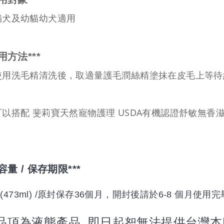
貓犬及幼貓幼犬適用
用方法
***
使用洗毛精清洗後，取適量護毛潤絲精塗抹在皮毛上等待
斐莉寶天然寵物護理
USDA
有機認證舒敏無香
可以搭配
容量
/
保存期限
***
(473ml) /
原封保存36個月，開封後請於6-8 個月使用完
本品項為液態產品, 即日起恕無法提供台灣