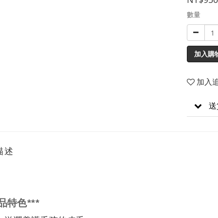
數量
加入購
加入
送
描述
品特色
***