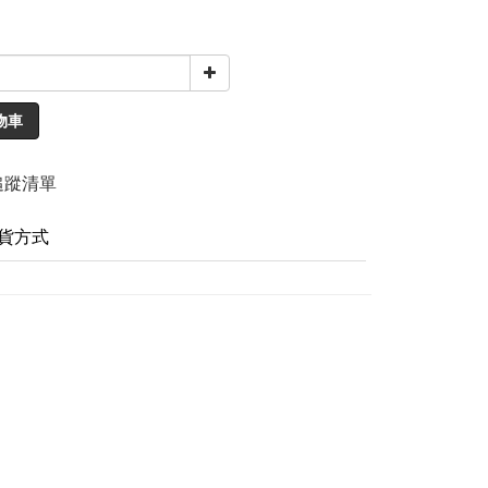
物車
追蹤清單
貨方式