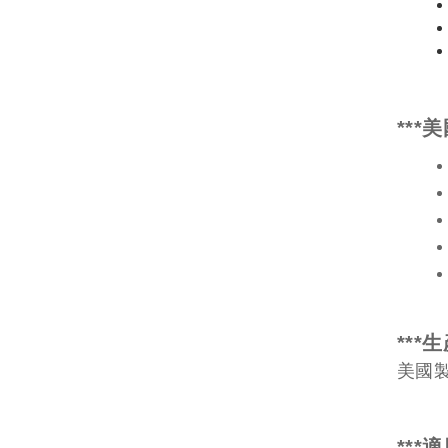
***
美
***
生
美國
***
適