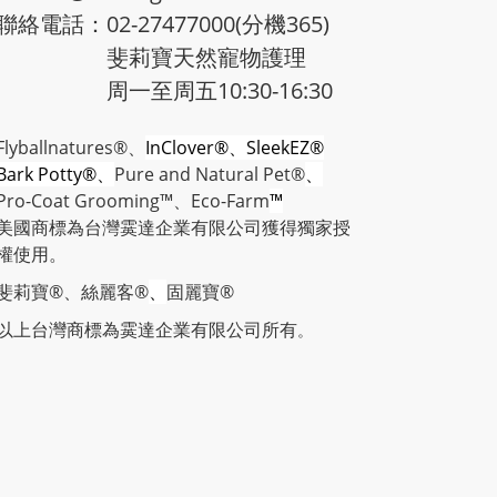
聯絡電話：02-27477000(分機365)
斐莉寶天然寵物護理
周一至周五10:30-16:30
Flyballnatures®、
InClover®、SleekEZ®
Bark Potty®、
Pure and Natural Pet®
、
Pro-Coat Grooming™、
Eco-Farm
™
美國商標為台灣霙達企業有限公司獲得獨家授
權使用。
斐莉寶®、絲麗客®
、
固麗寶®
以上台灣商標
為霙達企業有限公司所有
。