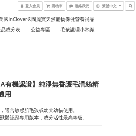
登入會員
購物車
聯絡我們
繁體中文
美國InClover®固麗寶天然寵物保健營養補品
產品成分表
公益專區
毛孩護理小常識
DA有機認證】純淨無香護毛潤絲精
犬通用
，適合敏感肌毛孩或幼犬幼貓使用。
獸醫認證專用版本，成分活性最高等級。